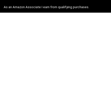
As an Amazon Associate I earn from qualifying purchases.
Contact
|
Privacy Policy
|
Sitemap
Koopgidsen
Beste Kamado BBQ
Adverteren
Contact
Recente berichten
Op zoek naar de beste kamado BBQ van 2026? Dit is waar je op