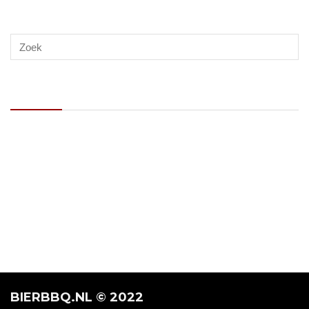
Recente berichten
Op zoek naar de beste kamado BBQ van 2026? Dit is waar je op
moet letten!
Nectarines gestoofd in whisky
Gevulde champignons met kaas en knoflook
Goulash BierBBQ style: met veel bier en van de BBQ
Warm gerookte zalm met Asian-style remouladesaus
BIERBBQ.NL © 2022