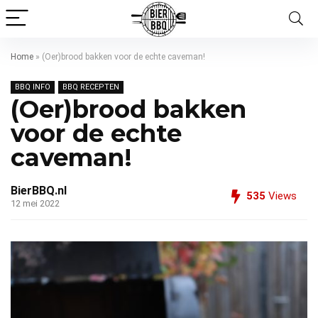
Home
»
(Oer)brood bakken voor de echte caveman!
BBQ INFO
BBQ RECEPTEN
(Oer)brood bakken
voor de echte
caveman!
BierBBQ.nl
535
Views
12 mei 2022