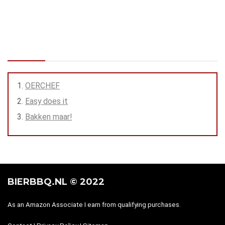
Goulash BierBBQ style: met veel bier en van de BBQ
Warm gerookte zalm met Asian-style remouladesaus
Inhoud
OERCHEF
Easy does it
Bakken maar!
BIERBBQ.NL © 2022
As an Amazon Associate I earn from qualifying purchases.