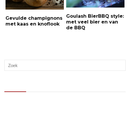
Goulash BierBBQ style:
Gevulde champignons
met veel bier en van
met kaas en knoflook
de BBQ
Recente berichten
Op zoek naar de beste kamado BBQ van 2026? Dit is waar je op
moet letten!
Nectarines gestoofd in whisky
Gevulde champignons met kaas en knoflook