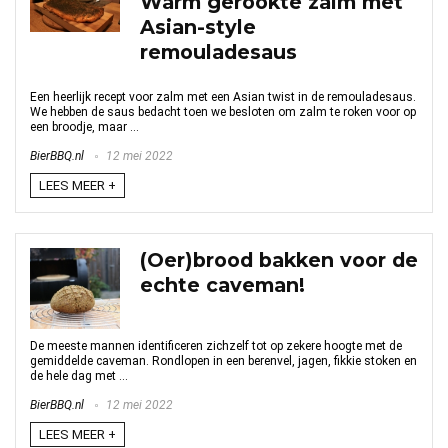
Warm gerookte zalm met
Asian-style
remouladesaus
Een heerlijk recept voor zalm met een Asian twist in de remouladesaus.
We hebben de saus bedacht toen we besloten om zalm te roken voor op
een broodje, maar ...
BierBBQ.nl
12 mei 2022
LEES MEER +
(Oer)brood bakken voor de
echte caveman!
De meeste mannen identificeren zichzelf tot op zekere hoogte met de
gemiddelde caveman. Rondlopen in een berenvel, jagen, fikkie stoken en
de hele dag met ...
BierBBQ.nl
12 mei 2022
LEES MEER +