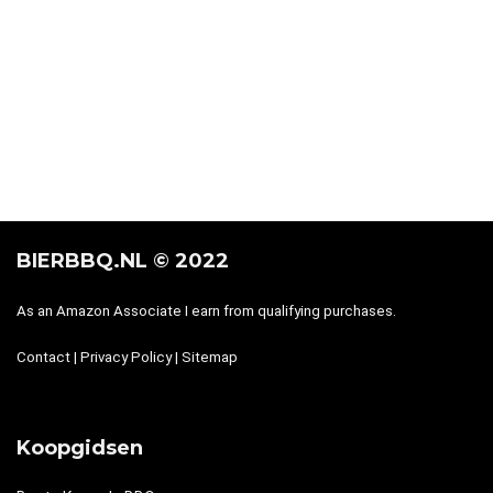
moet letten!
Nectarines gestoofd in whisky
Gevulde champignons met kaas en knoflook
Goulash BierBBQ style: met veel bier en van de BBQ
Warm gerookte zalm met Asian-style remouladesaus
BIERBBQ.NL © 2022
As an Amazon Associate I earn from qualifying purchases.
Contact
|
Privacy Policy
|
Sitemap
Koopgidsen