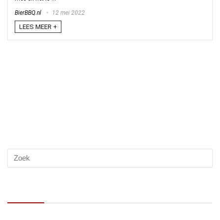
BierBBQ.nl
12 mei 2022
LEES MEER +
Recente berichten
Op zoek naar de beste kamado BBQ van 2026? Dit is waar je op