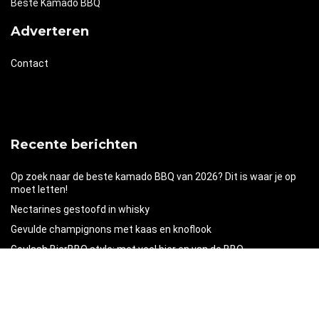
Beste Kamado BBQ
Adverteren
Contact
Recente berichten
Op zoek naar de beste kamado BBQ van 2026? Dit is waar je op
moet letten!
Nectarines gestoofd in whisky
Gevulde champignons met kaas en knoflook
Goulash BierBBQ style: met veel bier en van de BBQ
Warm gerookte zalm met Asian-style remouladesaus
(Oer)brood bakken voor de echte caveman!
Tzatziki