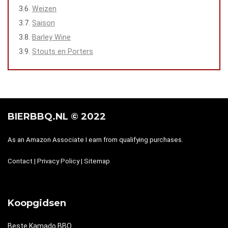
Weizen
Saison
Barley Wine
Stouts en Porters
BIERBBQ.NL © 2022
As an Amazon Associate I earn from qualifying purchases.
Contact
|
Privacy Policy
|
Sitemap
Koopgidsen
Beste Kamado BBQ