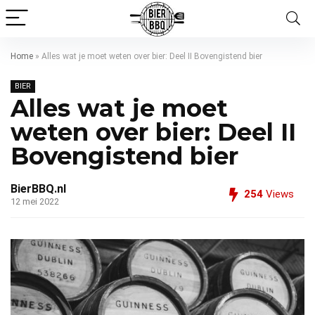
Home
»
Alles wat je moet weten over bier: Deel II Bovengistend bier
BIER
Alles wat je moet
weten over bier: Deel II
Bovengistend bier
BierBBQ.nl
254
Views
12 mei 2022