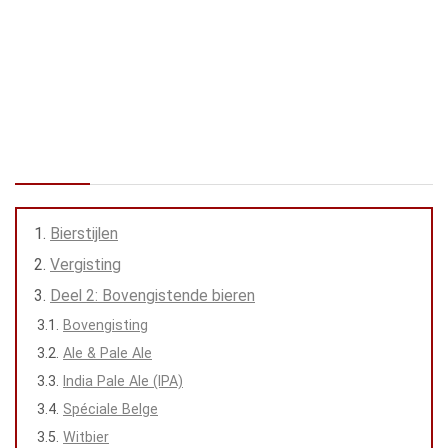
Nectarines gestoofd in whisky
Gevulde champignons met kaas en knoflook
Goulash BierBBQ style: met veel bier en van de BBQ
Warm gerookte zalm met Asian-style remouladesaus
Inhoud
Bierstijlen
Vergisting
Deel 2: Bovengistende bieren
Bovengisting
Ale & Pale Ale
India Pale Ale (IPA)
Spéciale Belge
Witbier