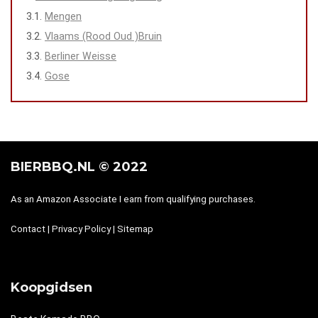
Mengen
Vlaams (Rood Oud )Bruin
Berliner Weisse
Gose
BIERBBQ.NL © 2022
As an Amazon Associate I earn from qualifying purchases.
Contact
|
Privacy Policy
|
Sitemap
Koopgidsen