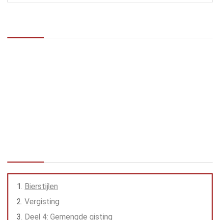
Recente berichten
Op zoek naar de beste kamado BBQ van 2026? Dit is waar je op
moet letten!
Nectarines gestoofd in whisky
Gevulde champignons met kaas en knoflook
Goulash BierBBQ style: met veel bier en van de BBQ
Warm gerookte zalm met Asian-style remouladesaus
Inhoud
Bierstijlen
Vergisting
Deel 4: Gemengde gisting