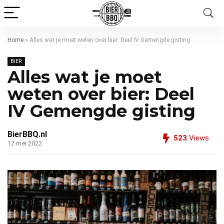
Home
»
Alles wat je moet weten over bier: Deel IV Gemengde gisting
BIER
Alles wat je moet
weten over bier: Deel
IV Gemengde gisting
BierBBQ.nl
523
Views
12 mei 2022