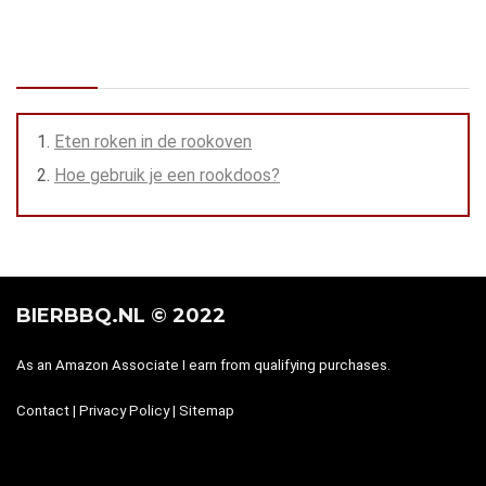
Inhoud
Eten roken in de rookoven
Hoe gebruik je een rookdoos?
BIERBBQ.NL © 2022
As an Amazon Associate I earn from qualifying purchases.
Contact
|
Privacy Policy
|
Sitemap