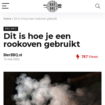
Home
»
Dit is hoe je een rookoven gebruikt
BBQ INFO
Dit is hoe je een
rookoven gebruikt
BierBBQ.nl
787
Views
12 mei 2022