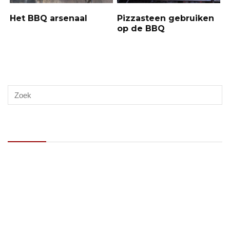
Het BBQ arsenaal
Pizzasteen gebruiken
op de BBQ
Recente berichten
Op zoek naar de beste kamado BBQ van 2026? Dit is waar je op
moet letten!
Nectarines gestoofd in whisky
Gevulde champignons met kaas en knoflook
Goulash BierBBQ style: met veel bier en van de BBQ
Warm gerookte zalm met Asian-style remouladesaus